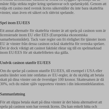
måste följa strikta regler kring spelansvar och spelarskydd. Genom att
välja ett casino med svensk licens säkerställer du inte bara skattefria
vinster, utan även ett säkert och rättvist spelande.
Spel inom EU/EES
Ett annat alternativ för skattefria vinster är att spela på casinon som är
licensierade inom EU eller EES (Europeiska ekonomiska
samarbetsområdet). Tack vare regler om fri rörlighet för tjänster inom
EU är vinster från dessa casinon också skattefria för svenska spelare.
Det är dock viktigt att casinot faktiskt riktar sig till en spelmarknad
inom EU/EES för att skattefriheten ska gälla.
Undvik casinon utanför EU/EES
Om du spelar på casinon utanför EU/EES, till exempel i USA eller
andra länder som inte omfattas av EU-regler, är du skyldig att betala
skatt på dina vinster om de överstiger 100 kronor. Skattesatsen är då
30%, och du måste själv rapportera vinsten i din inkomstdeklaration.
Sammanfattning
För att slippa betala skatt på dina vinster är det bästa alternativet att
spela på casinon som har svensk licens. Du kan enkelt hitta och