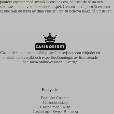
jämföra casinon med svensk licens
hos oss, vi listar de bästa och
säkraste alternativen för skattefria spel. Genom att välja ett licensierat
casino kan du njuta av dina vinster utan att behöva tänka på vinstskatt.
Casinoriket.com är en pålitlig jämförelsetjänst som erbjuder en
omfattande översikt och expertbedömningar av licensierade
och säkra online-casinon i Sverige
Kategorier
Populära Casinon
Casinokunskap
Casino med Swish
Casino med Sweet Bonanza