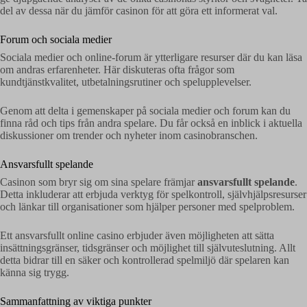
del av dessa när du jämför casinon för att göra ett informerat val.
Forum och sociala medier
Sociala medier och online-forum är ytterligare resurser där du kan läsa
om andras erfarenheter. Här diskuteras ofta frågor som
kundtjänstkvalitet, utbetalningsrutiner och spelupplevelser.
Genom att delta i gemenskaper på sociala medier och forum kan du
finna råd och tips från andra spelare. Du får också en inblick i aktuella
diskussioner om trender och nyheter inom casinobranschen.
Ansvarsfullt spelande
Casinon som bryr sig om sina spelare främjar
ansvarsfullt spelande
.
Detta inkluderar att erbjuda verktyg för spelkontroll, självhjälpsresurser
och länkar till organisationer som hjälper personer med spelproblem.
Ett ansvarsfullt online casino erbjuder även möjligheten att sätta
insättningsgränser, tidsgränser och möjlighet till självuteslutning. Allt
detta bidrar till en säker och kontrollerad spelmiljö där spelaren kan
känna sig trygg.
Sammanfattning av viktiga punkter