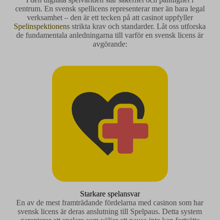
centrum. En svensk spellicens representerar mer än bara legal
verksamhet – den är ett tecken på att casinot uppfyller
Spelinspektionens
strikta krav och standarder. Låt oss utforska
de fundamentala anledningarna till varför en svensk licens är
avgörande:
Starkare spelansvar
En av de mest framträdande fördelarna med casinon som har
svensk licens är deras anslutning till Spelpaus. Detta system