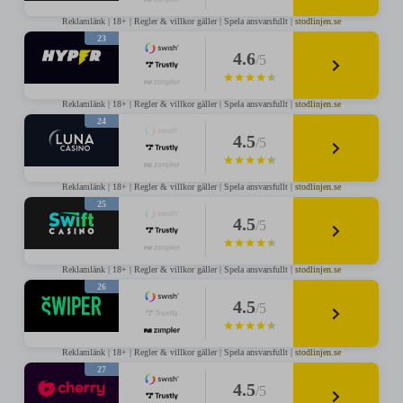
Reklamlänk | 18+ | Regler & villkor gäller | Spela ansvarsfullt |
stodlinjen.se
23
4.6
/5
Reklamlänk | 18+ | Regler & villkor gäller | Spela ansvarsfullt |
stodlinjen.se
24
4.5
/5
Reklamlänk | 18+ | Regler & villkor gäller | Spela ansvarsfullt |
stodlinjen.se
25
4.5
/5
Reklamlänk | 18+ | Regler & villkor gäller | Spela ansvarsfullt |
stodlinjen.se
26
4.5
/5
Reklamlänk | 18+ | Regler & villkor gäller | Spela ansvarsfullt |
stodlinjen.se
27
4.5
/5