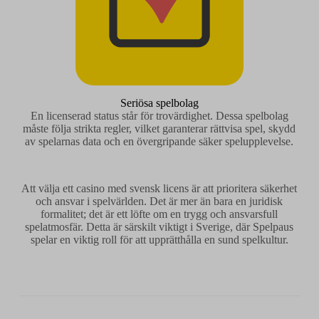
Seriösa spelbolag
En licenserad status står för trovärdighet. Dessa spelbolag
måste följa strikta regler, vilket garanterar rättvisa spel, skydd
av spelarnas data och en övergripande säker spelupplevelse.
Att välja ett casino med svensk licens är att prioritera säkerhet
och ansvar i spelvärlden. Det är mer än bara en juridisk
formalitet; det är ett löfte om en trygg och ansvarsfull
spelatmosfär. Detta är särskilt viktigt i Sverige, där Spelpaus
spelar en viktig roll för att upprätthålla en sund spelkultur.