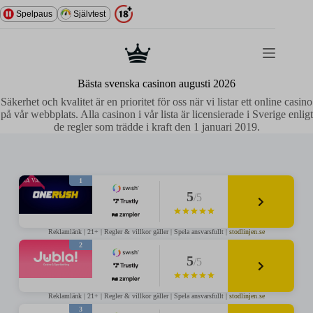
Hoppa
Spelpaus
Självtest
till
innehåll
Bästa svenska casinon augusti 2026
Säkerhet och kvalitet är en prioritet för oss när vi listar ett online casino
på vår webbplats. Alla casinon i vår lista är licensierade i Sverige enligt
de regler som trädde i kraft den 1 januari 2019.
1
BRA VAL!
5
/5
Reklamlänk | 21+ | Regler & villkor gäller | Spela ansvarsfullt |
stodlinjen.se
2
5
/5
Reklamlänk | 21+ | Regler & villkor gäller | Spela ansvarsfullt |
stodlinjen.se
3