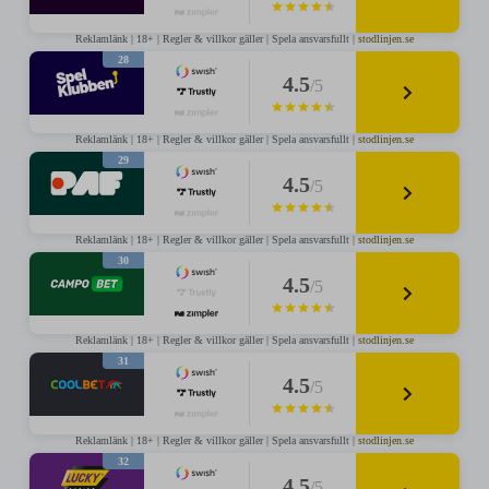
Reklamlänk | 18+ | Regler & villkor gäller | Spela ansvarsfullt |
stodlinjen.se
28
4.5
/5
Reklamlänk | 18+ | Regler & villkor gäller | Spela ansvarsfullt |
stodlinjen.se
29
4.5
/5
Reklamlänk | 18+ | Regler & villkor gäller | Spela ansvarsfullt |
stodlinjen.se
30
4.5
/5
Reklamlänk | 18+ | Regler & villkor gäller | Spela ansvarsfullt |
stodlinjen.se
31
4.5
/5
Reklamlänk | 18+ | Regler & villkor gäller | Spela ansvarsfullt |
stodlinjen.se
32
4.5
/5