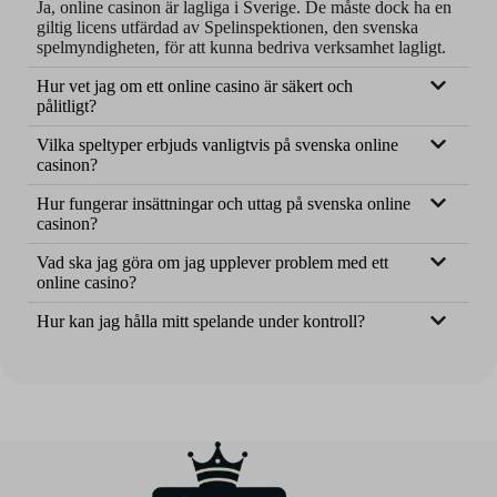
Ja, online casinon är lagliga i Sverige. De måste dock ha en
giltig licens utfärdad av Spelinspektionen, den svenska
spelmyndigheten, för att kunna bedriva verksamhet lagligt.
Hur vet jag om ett online casino är säkert och
pålitligt?
Vilka speltyper erbjuds vanligtvis på svenska online
casinon?
Hur fungerar insättningar och uttag på svenska online
casinon?
Vad ska jag göra om jag upplever problem med ett
online casino?
Hur kan jag hålla mitt spelande under kontroll?