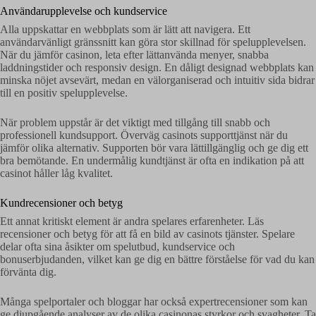
Användarupplevelse och kundservice
Alla uppskattar en webbplats som är lätt att navigera. Ett
användarvänligt gränssnitt kan göra stor skillnad för spelupplevelsen.
När du jämför casinon, leta efter lättanvända menyer, snabba
laddningstider och responsiv design. En dåligt designad webbplats kan
minska nöjet avsevärt, medan en välorganiserad och intuitiv sida bidrar
till en positiv spelupplevelse.
När problem uppstår är det viktigt med tillgång till snabb och
professionell kundsupport. Överväg casinots supporttjänst när du
jämför olika alternativ. Supporten bör vara lättillgänglig och ge dig ett
bra bemötande. En undermålig kundtjänst är ofta en indikation på att
casinot håller låg kvalitet.
Kundrecensioner och betyg
Ett annat kritiskt element är andra spelares erfarenheter. Läs
recensioner och betyg för att få en bild av casinots tjänster. Spelare
delar ofta sina åsikter om spelutbud, kundservice och
bonuserbjudanden, vilket kan ge dig en bättre förståelse för vad du kan
förvänta dig.
Många spelportaler och bloggar har också expertrecensioner som kan
ge djupgående analyser av de olika casinonas styrkor och svagheter. Ta