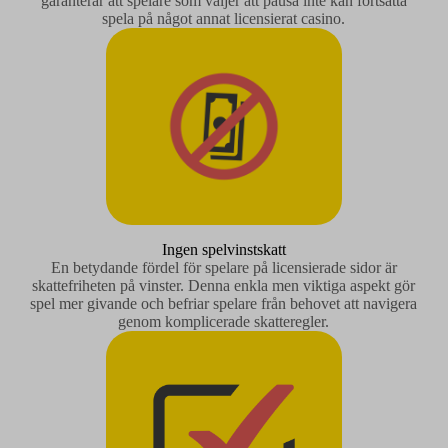
garanterar att spelare som väljer att pausa inte kan fortsätta
spela på något annat licensierat casino.
Ingen spelvinstskatt
En betydande fördel för spelare på licensierade sidor är
skattefriheten på vinster. Denna enkla men viktiga aspekt gör
spel mer givande och befriar spelare från behovet att navigera
genom komplicerade skatteregler.